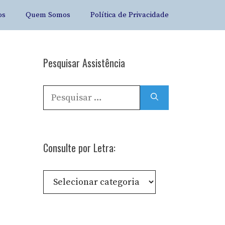
os
Quem Somos
Política de Privacidade
Pesquisar Assistência
Pesquisar
por:
Consulte por Letra:
Consulte
por
Letra: