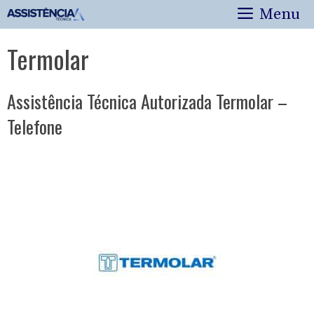
Pular
Menu
para
o
Termolar
conteúdo
Assistência Técnica Autorizada Termolar –
Telefone