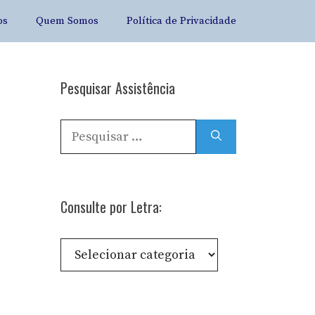
os
Quem Somos
Política de Privacidade
Pesquisar Assistência
Pesquisar
por:
Consulte por Letra:
Consulte
por
Letra: