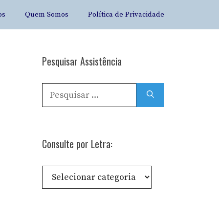
os
Quem Somos
Política de Privacidade
Pesquisar Assistência
Pesquisar
por:
Consulte por Letra:
Consulte
por
Letra: