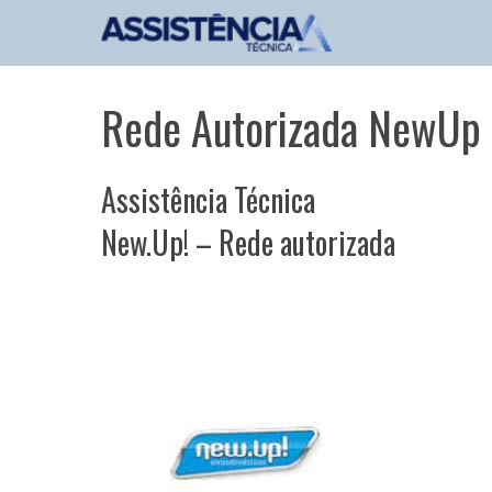
Pular
para
o
conteúdo
Rede Autorizada NewUp
Assistência Técnica
New.Up! – Rede autorizada