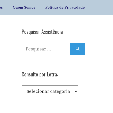
os
Quem Somos
Política de Privacidade
Pesquisar Assistência
Pesquisar
por:
Consulte por Letra:
Consulte
por
Letra: