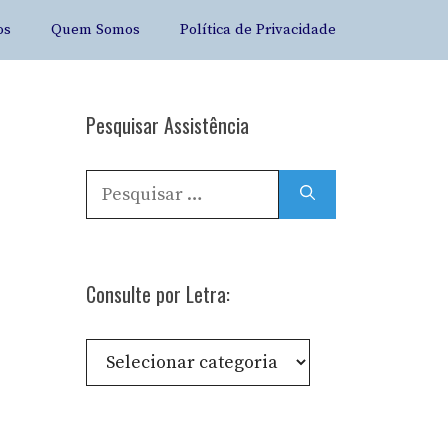
os
Quem Somos
Política de Privacidade
Pesquisar Assistência
Pesquisar
por:
Consulte por Letra:
Consulte
por
Letra: