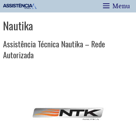
Pular
Menu
para
o
Nautika
conteúdo
Assistência Técnica Nautika – Rede
Autorizada