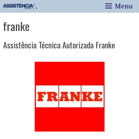
Pular
Menu
para
o
franke
conteúdo
Assistência Técnica Autorizada Franke