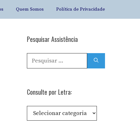
os
Quem Somos
Política de Privacidade
Pesquisar Assistência
Pesquisar
por:
Consulte por Letra:
Consulte
por
Letra: