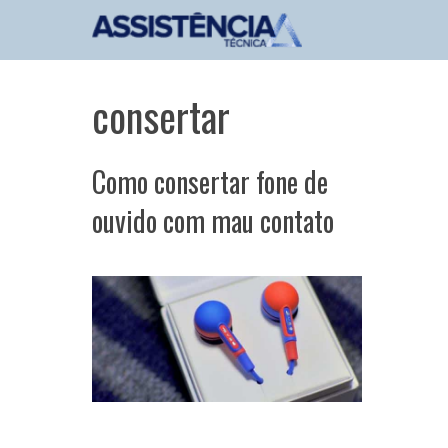
Pular
para
o
conteúdo
consertar
Como consertar fone de
ouvido com mau contato