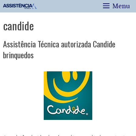
Pular
Menu
para
o
candide
conteúdo
Assistência Técnica autorizada Candide
brinquedos