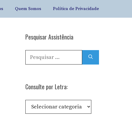
os
Quem Somos
Política de Privacidade
Pesquisar Assistência
Pesquisar
por:
Consulte por Letra:
Consulte
por
Letra: