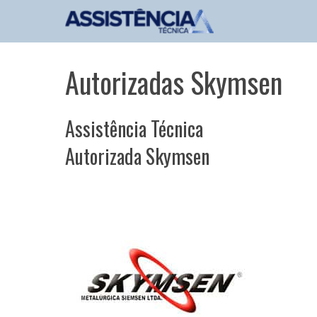
Pular
para
o
conteúdo
Autorizadas Skymsen
Assistência Técnica
Autorizada Skymsen