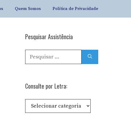
os
Quem Somos
Política de Privacidade
Pesquisar Assistência
Pesquisar
por:
Consulte por Letra:
Consulte
por
Letra: