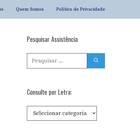
os
Quem Somos
Política de Privacidade
Pesquisar Assistência
Pesquisar
por:
Consulte por Letra:
Consulte
por
Letra: