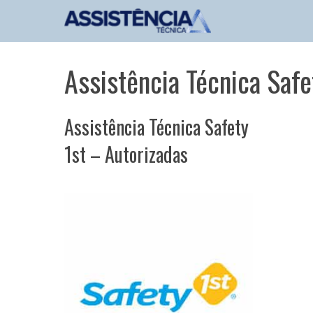
Pular
para
o
conteúdo
Assistência Técnica Safe
Assistência Técnica Safety
1st – Autorizadas