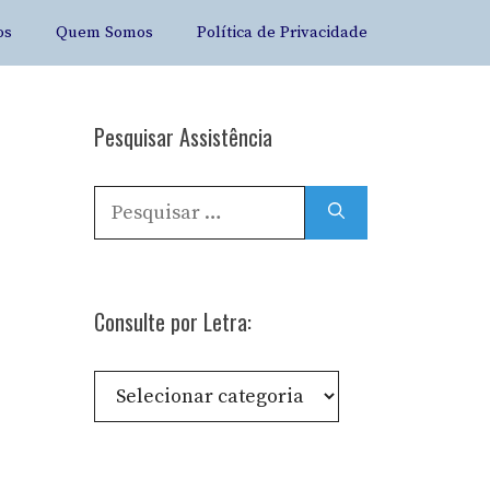
os
Quem Somos
Política de Privacidade
Pesquisar Assistência
Pesquisar
por:
Consulte por Letra:
Consulte
por
Letra: