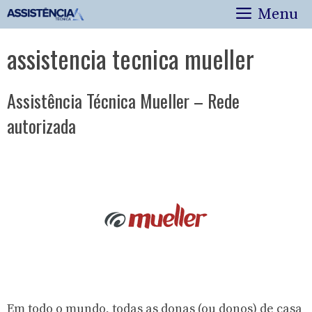
Pular
Menu
para
o
assistencia tecnica mueller
conteúdo
Assistência Técnica Mueller – Rede
autorizada
Em todo o mundo, todas as donas (ou donos) de casa