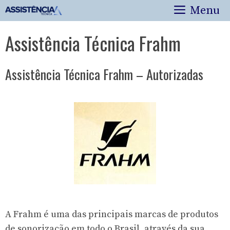
Pular
Menu
para
o
Assistência Técnica Frahm
conteúdo
Assistência Técnica Frahm – Autorizadas
A Frahm é uma das principais marcas de produtos
de sonorização em todo o Brasil, através da sua