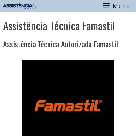
Pular
Menu
para
o
Assistência Técnica Famastil
conteúdo
Assistência Técnica Autorizada Famastil