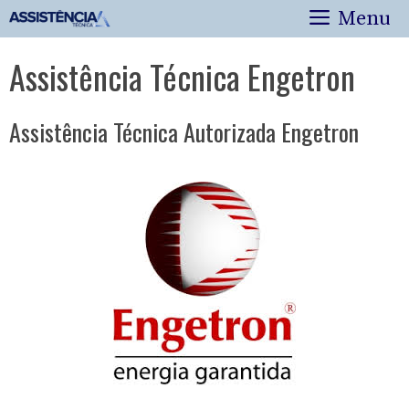
Pular
Menu
para
o
Assistência Técnica Engetron
conteúdo
Assistência Técnica Autorizada Engetron