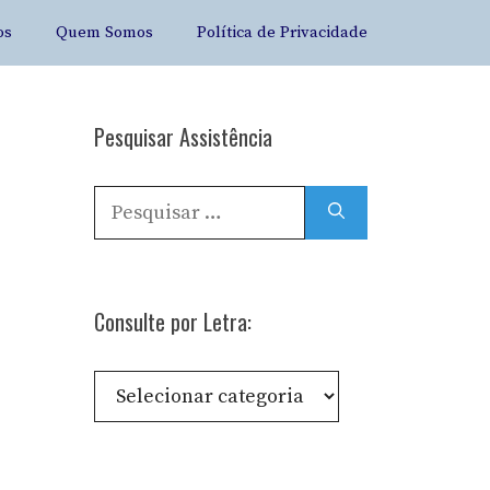
os
Quem Somos
Política de Privacidade
Pesquisar Assistência
Pesquisar
por:
Consulte por Letra:
Consulte
por
Letra: