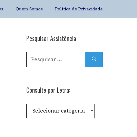
os
Quem Somos
Política de Privacidade
Pesquisar Assistência
Pesquisar
por:
Consulte por Letra:
Consulte
por
Letra: