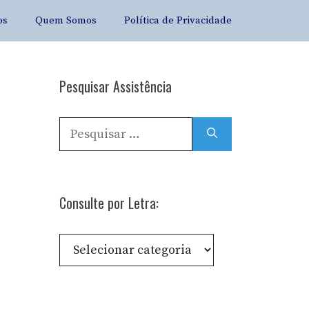
os
Quem Somos
Política de Privacidade
Pesquisar Assistência
Pesquisar
por:
Consulte por Letra:
Consulte
por
Letra: