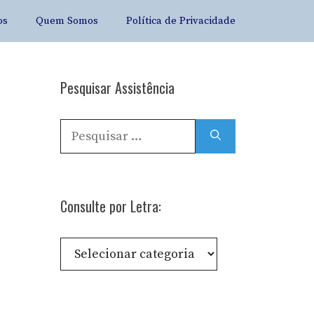
os
Quem Somos
Política de Privacidade
Pesquisar Assistência
Pesquisar
por:
Consulte por Letra:
Consulte
por
Letra: