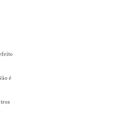
efeito
Não é
tros
a