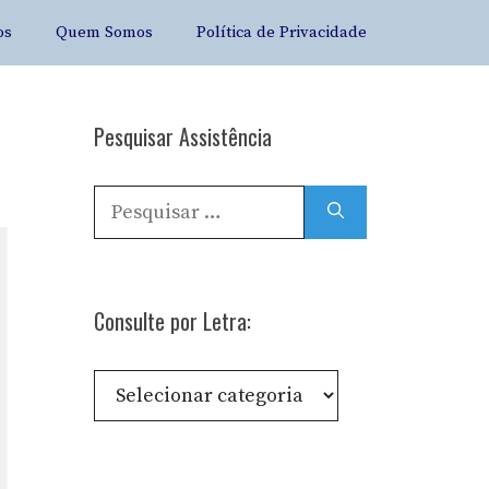
os
Quem Somos
Política de Privacidade
Pesquisar Assistência
Pesquisar
por:
Consulte por Letra:
Consulte
por
Letra: