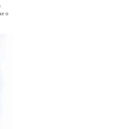
a
ue o