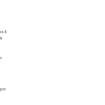
as 8
18
o
 que